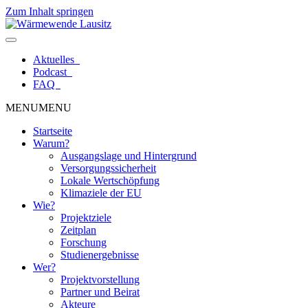
Zum Inhalt springen
Aktuelles
Podcast
FAQ
MENU
MENU
Startseite
Warum?
Ausgangslage und Hintergrund
Versorgungssicherheit
Lokale Wertschöpfung
Klimaziele der EU
Wie?
Projektziele
Zeitplan
Forschung
Studienergebnisse
Wer?
Projektvorstellung
Partner und Beirat
Akteure