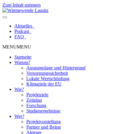
Zum Inhalt springen
Aktuelles
Podcast
FAQ
MENU
MENU
Startseite
Warum?
Ausgangslage und Hintergrund
Versorgungssicherheit
Lokale Wertschöpfung
Klimaziele der EU
Wie?
Projektziele
Zeitplan
Forschung
Studienergebnisse
Wer?
Projektvorstellung
Partner und Beirat
Akteure