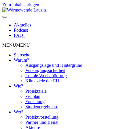
Zum Inhalt springen
Aktuelles
Podcast
FAQ
MENU
MENU
Startseite
Warum?
Ausgangslage und Hintergrund
Versorgungssicherheit
Lokale Wertschöpfung
Klimaziele der EU
Wie?
Projektziele
Zeitplan
Forschung
Studienergebnisse
Wer?
Projektvorstellung
Partner und Beirat
Akteure