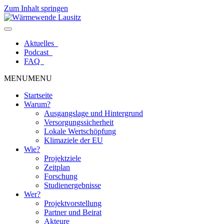
Zum Inhalt springen
Aktuelles
Podcast
FAQ
MENU
MENU
Startseite
Warum?
Ausgangslage und Hintergrund
Versorgungssicherheit
Lokale Wertschöpfung
Klimaziele der EU
Wie?
Projektziele
Zeitplan
Forschung
Studienergebnisse
Wer?
Projektvorstellung
Partner und Beirat
Akteure