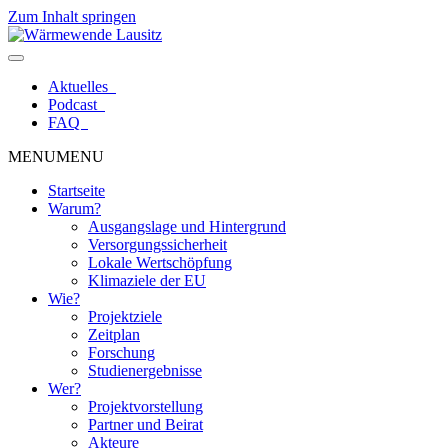
Zum Inhalt springen
Aktuelles
Podcast
FAQ
MENU
MENU
Startseite
Warum?
Ausgangslage und Hintergrund
Versorgungssicherheit
Lokale Wertschöpfung
Klimaziele der EU
Wie?
Projektziele
Zeitplan
Forschung
Studienergebnisse
Wer?
Projektvorstellung
Partner und Beirat
Akteure