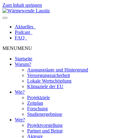
Zum Inhalt springen
Aktuelles
Podcast
FAQ
MENU
MENU
Startseite
Warum?
Ausgangslage und Hintergrund
Versorgungssicherheit
Lokale Wertschöpfung
Klimaziele der EU
Wie?
Projektziele
Zeitplan
Forschung
Studienergebnisse
Wer?
Projektvorstellung
Partner und Beirat
Akteure