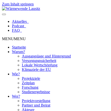
Zum Inhalt springen
Aktuelles
Podcast
FAQ
MENU
MENU
Startseite
Warum?
Ausgangslage und Hintergrund
Versorgungssicherheit
Lokale Wertschöpfung
Klimaziele der EU
Wie?
Projektziele
Zeitplan
Forschung
Studienergebnisse
Wer?
Projektvorstellung
Partner und Beirat
Akteure