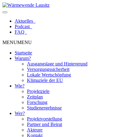
Zum
Inhalt
springen
Aktuelles
Podcast
FAQ
MENU
MENU
Startseite
Warum?
Ausgangslage und Hintergrund
Versorgungssicherheit
Lokale Wertschöpfung
Klimaziele der EU
Wie?
Projektziele
Zeitplan
Forschung
Studienergebnisse
Wer?
Projektvorstellung
Partner und Beirat
Akteure
Kontakt