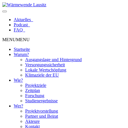
Zum
Inhalt
springen
Aktuelles
Podcast
FAQ
MENU
MENU
Startseite
Warum?
Ausgangslage und Hintergrund
Versorgungssicherheit
Lokale Wertschöpfung
Klimaziele der EU
Wie?
Projektziele
Zeitplan
Forschung
Studienergebnisse
Wer?
Projektvorstellung
Partner und Beirat
Akteure
Kontakt