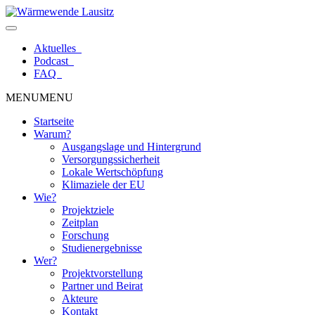
Zum
Inhalt
springen
Aktuelles
Podcast
FAQ
MENU
MENU
Startseite
Warum?
Ausgangslage und Hintergrund
Versorgungssicherheit
Lokale Wertschöpfung
Klimaziele der EU
Wie?
Projektziele
Zeitplan
Forschung
Studienergebnisse
Wer?
Projektvorstellung
Partner und Beirat
Akteure
Kontakt