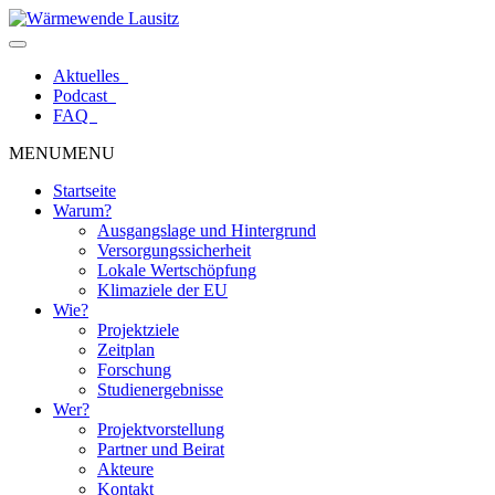
Zum
Inhalt
springen
Aktuelles
Podcast
FAQ
MENU
MENU
Startseite
Warum?
Ausgangslage und Hintergrund
Versorgungssicherheit
Lokale Wertschöpfung
Klimaziele der EU
Wie?
Projektziele
Zeitplan
Forschung
Studienergebnisse
Wer?
Projektvorstellung
Partner und Beirat
Akteure
Kontakt