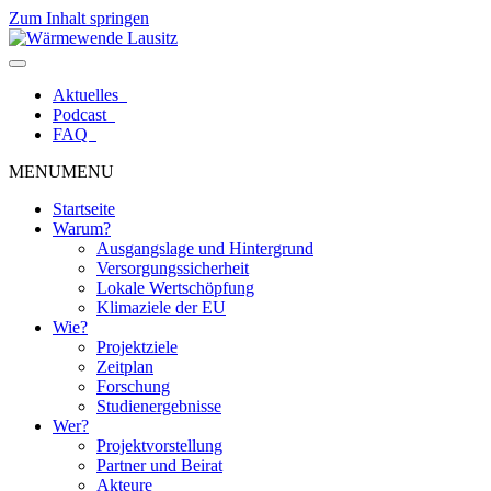
Zum Inhalt springen
Aktuelles
Podcast
FAQ
MENU
MENU
Startseite
Warum?
Ausgangslage und Hintergrund
Versorgungssicherheit
Lokale Wertschöpfung
Klimaziele der EU
Wie?
Projektziele
Zeitplan
Forschung
Studienergebnisse
Wer?
Projektvorstellung
Partner und Beirat
Akteure